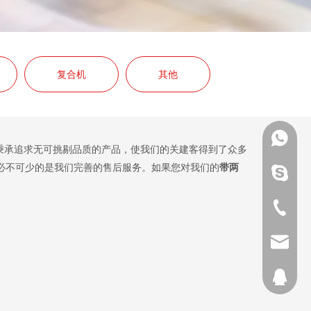
复合机
其他
+ 86-13
秉承追求无可挑剔品质的产品，使我们的关建客得到了众多
必不可少的是我们完善的售后服务。如果您对我们的
带两
a39072
0086-57
Linly@r
390720